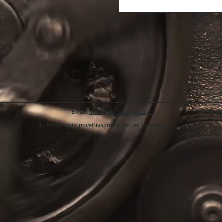
Email:
info@mb-fotografi.dk
Tel: 31 40 5
Du finder min privatlivspolitik ved at klikke her