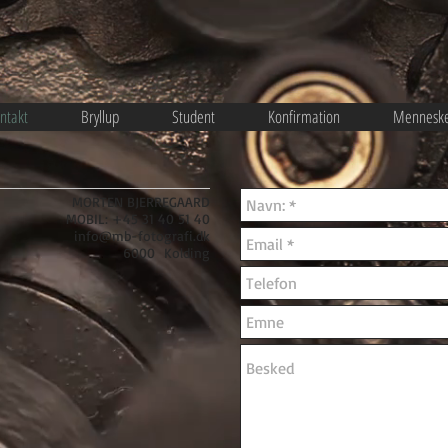
ntakt
Bryllup
Student
Konfirmation
Mennesk
MORTEN BJERREGAARD
MOBIL: +45 31 40 51 40
info@mb-fotografi.dk
6000 Kolding